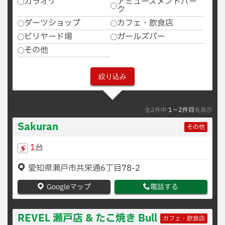
カラオケ
アミューズメントパー
ク
ダーツショップ
カフェ・飲食店
ビリヤード場
ガールズバー
その他
全2件中
1〜2件目
を表示
Sakuran
その他
1
台
愛知県瀬戸市共栄通6丁目78-2
Googleマップ
電話する
REVEL 瀬戸店 & たこ焼き Bull
カフェ・飲食店