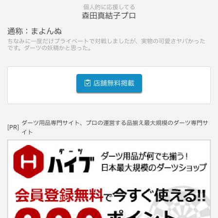
個人的に応援してる
森田真結子プロ
通称：
まよんぬ
ちなみに一度だけプライベートで対戦しましたが、実物の可愛さヤバかった
です。ダーツの妖精かと思った。
店舗無料掲載
ダーツ用品専門サイト、プロの運営する品揃え最大規模のダーツ専門サ
[PR]
イト