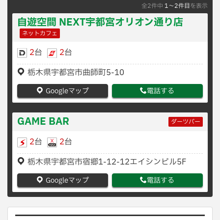
全2件中
1〜2件目
を表示
自遊空間 NEXT宇都宮オリオン通り店
ネットカフェ
2
台
2
台
栃木県宇都宮市曲師町5-10
Googleマップ
電話する
GAME BAR
ダーツバー
2
台
2
台
栃木県宇都宮市宿郷1-12-12エイシンビル5F
Googleマップ
電話する