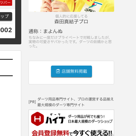
ツバー
マップ
個人的に応援してる
森田真結子プロ
1002
通称：
まよんぬ
ちなみに一度だけプライベートで対戦しましたが、
実物の可愛さヤバかったです。ダーツの妖精かと思
った。
店舗無料掲載
ダーツ用品専門サイト、プロの運営する品揃え
[PR]
最大規模のダーツ専門サイト