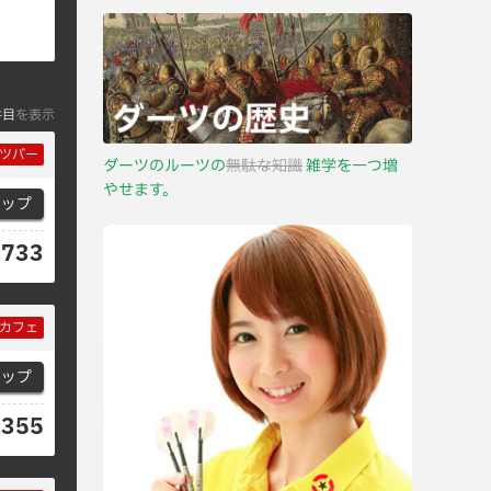
件目
を表示
ツバー
ダーツのルーツの
無駄な知識
雑学を一つ増
やせます。
マップ
6733
カフェ
マップ
1355