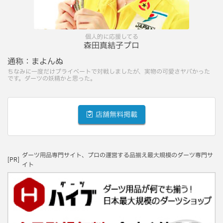
個人的に応援してる
森田真結子プロ
通称：
まよんぬ
ちなみに一度だけプライベートで対戦しましたが、実物の可愛さヤバかった
です。ダーツの妖精かと思った。
店舗無料掲載
ダーツ用品専門サイト、プロの運営する品揃え最大規模のダーツ専門サ
[PR]
イト