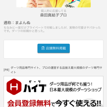
個人的に応援してる
森田真結子プロ
通称：
まよんぬ
ちなみに一度だけプライベートで対戦しましたが、実物の可愛さヤバかった
です。ダーツの妖精かと思った。
店舗無料掲載
ダーツ用品専門サイト、プロの運営する品揃え最大規模のダーツ専門サ
[PR]
イト