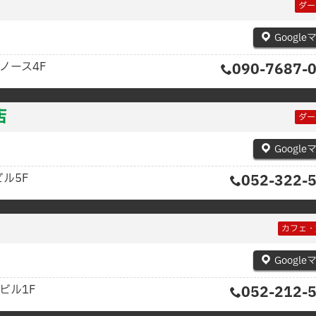
ダー
Google
ノース4F
090-7687-
店
ダー
Google
ル5F
052-322-
カフェ・
Google
ビル1F
052-212-