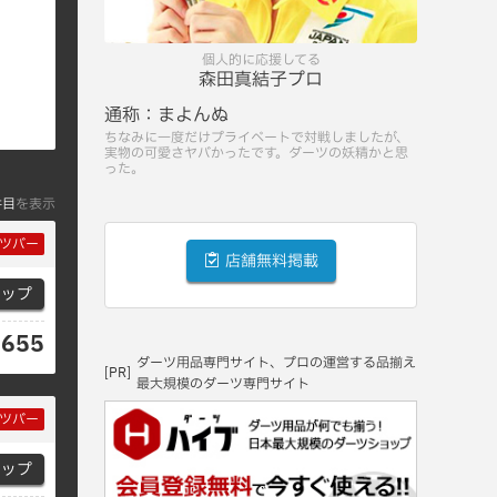
個人的に応援してる
森田真結子プロ
通称：
まよんぬ
ちなみに一度だけプライベートで対戦しましたが、
実物の可愛さヤバかったです。ダーツの妖精かと思
った。
件目
を表示
ツバー
店舗無料掲載
マップ
0655
ダーツ用品専門サイト、プロの運営する品揃え
[PR]
最大規模のダーツ専門サイト
ツバー
マップ