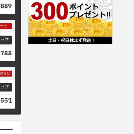
8889
ツバー
マップ
1788
飲食店
マップ
8551