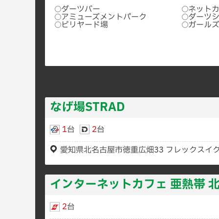
ダーツバー
ネット
アミューズメントパーク
ダーツ
ビリヤード場
ガール
なげ場STRAD
1
台
2
台
愛知県北名古屋市徳重広畑33 フレックスイク
インターネットカフェ 亜熱帯 
2
台