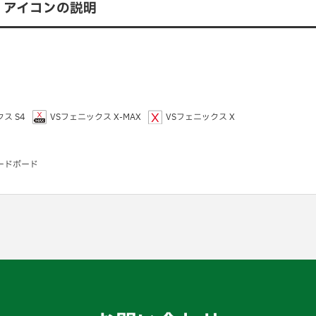
アイコンの説明
ス S4
VSフェニックス X-MAX
VSフェニックス X
ードボード