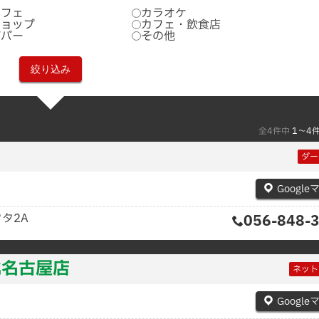
カフェ
カラオケ
ショップ
カフェ・飲食店
ズバー
その他
全4件中
1〜4
ダー
Google
タ2A
056-848-
北名古屋店
ネット
Google