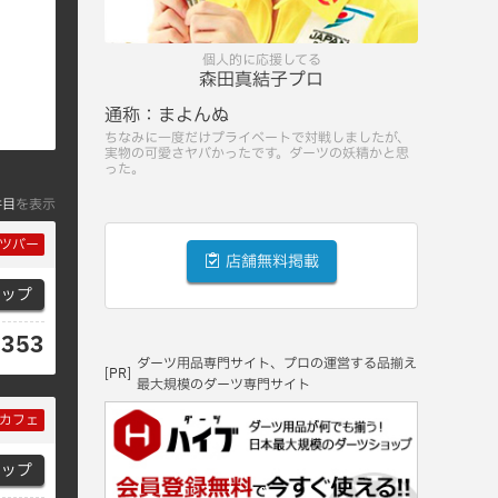
個人的に応援してる
森田真結子プロ
通称：
まよんぬ
ちなみに一度だけプライベートで対戦しましたが、
実物の可愛さヤバかったです。ダーツの妖精かと思
った。
件目
を表示
ツバー
店舗無料掲載
マップ
3353
ダーツ用品専門サイト、プロの運営する品揃え
[PR]
最大規模のダーツ専門サイト
カフェ
マップ