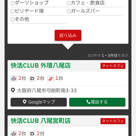
ダーツショップ
カフェ・飲食店
ビリヤード場
ガールズバー
その他
全3件中
1〜3件目
を表示
快活CLUB 外環八尾店
ネットカフェ
2
台
2
台
1
台
大阪府八尾市弓削町南3-33
Googleマップ
電話する
快活CLUB 八尾宮町店
ネットカフェ
2
台
2
台