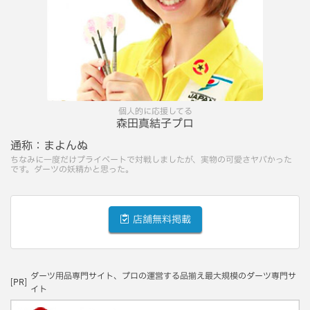
個人的に応援してる
森田真結子プロ
通称：
まよんぬ
ちなみに一度だけプライベートで対戦しましたが、実物の可愛さヤバかった
です。ダーツの妖精かと思った。
店舗無料掲載
ダーツ用品専門サイト、プロの運営する品揃え最大規模のダーツ専門サ
[PR]
イト