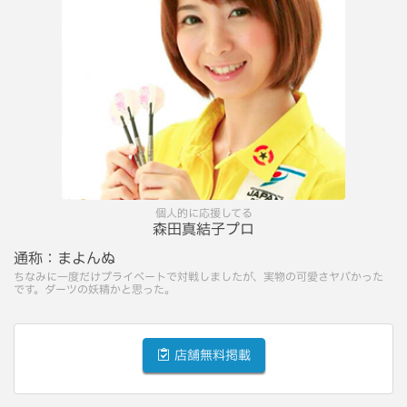
個人的に応援してる
森田真結子プロ
通称：
まよんぬ
ちなみに一度だけプライベートで対戦しましたが、実物の可愛さヤバかった
です。ダーツの妖精かと思った。
店舗無料掲載