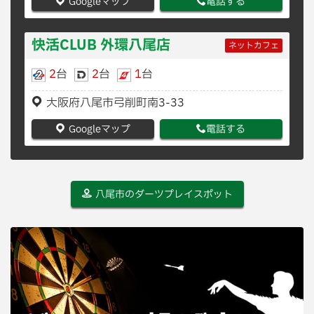
Googleマップ
電話する
快活CLUB 外環八尾店
ネットカフェ
2
台
2
台
1
台
大阪府八尾市弓削町南3-33
Googleマップ
電話する
八尾市のダーツプレイスポット