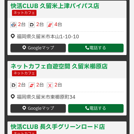
快活CLUB 久留米上津バイパス店
ネットカフェ
2
台
2
台
4
台
福岡県久留米市本山1-10-10
Googleマップ
電話する
ネットカフェ自遊空間 久留米櫛原店
ネットカフェ
2
台
2
台
2
台
福岡県久留米市東櫛原町34
Googleマップ
電話する
快活CLUB 長久手グリーンロード店
ネットカフェ