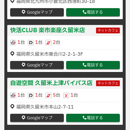
福岡県北九州市小倉北区西港町30-18
Googleマップ
電話する
快活CLUB 楽市楽座久留米店
ネットカフェ
1
台
1
台
2
台
福岡県久留米市東合川2-2-1-3F
Googleマップ
電話する
自遊空間 久留米上津バイパス店
ネットカフェ
1
台
1
台
5
台
1
台
福岡県久留米市本山2-7-11
Googleマップ
電話する