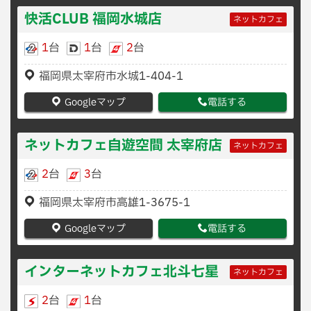
快活CLUB 福岡水城店
ネットカフェ
1
台
1
台
2
台
福岡県太宰府市水城1-404-1
Googleマップ
電話する
ネットカフェ自遊空間 太宰府店
ネットカフェ
2
台
3
台
福岡県太宰府市高雄1-3675-1
Googleマップ
電話する
インターネットカフェ北斗七星
ネットカフェ
2
台
1
台