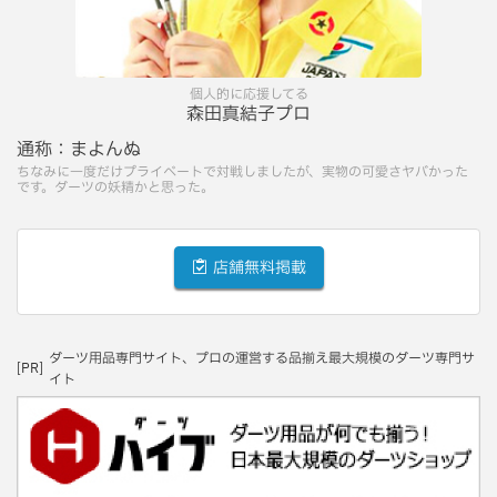
個人的に応援してる
森田真結子プロ
通称：
まよんぬ
ちなみに一度だけプライベートで対戦しましたが、実物の可愛さヤバかった
です。ダーツの妖精かと思った。
店舗無料掲載
ダーツ用品専門サイト、プロの運営する品揃え最大規模のダーツ専門サ
[PR]
イト