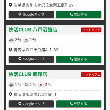
岩手県奥州市水沢佐倉河五反町57
Googleマップ
電話する
快活CLUB 八戸沼館店
ネットカフェ
2
台
1
台
青森県八戸市沼館4-1-39
Googleマップ
電話する
快活CLUB 飯塚店
ネットカフェ
1
台
1
台
2
台
福岡県飯塚市若菜260-1
Googleマップ
電話する