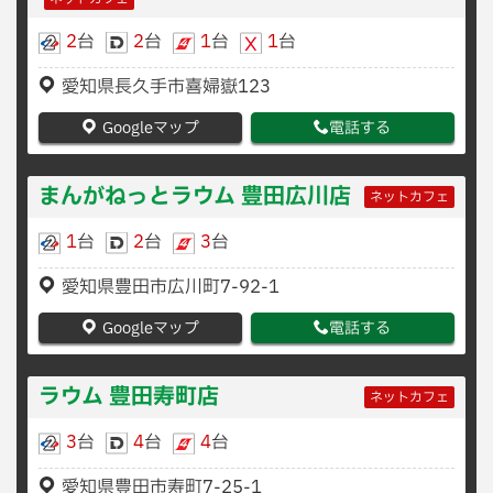
2
台
2
台
1
台
1
台
愛知県長久手市喜婦嶽123
Googleマップ
電話する
まんがねっとラウム 豊田広川店
ネットカフェ
1
台
2
台
3
台
愛知県豊田市広川町7-92-1
Googleマップ
電話する
ラウム 豊田寿町店
ネットカフェ
3
台
4
台
4
台
愛知県豊田市寿町7-25-1