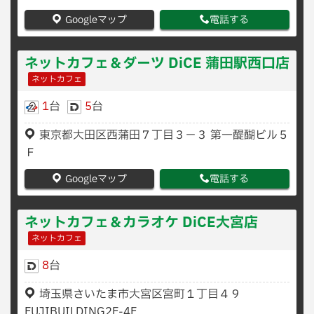
Googleマップ
電話する
ネットカフェ＆ダーツ DiCE 蒲田駅西口店
ネットカフェ
1
台
5
台
東京都大田区西蒲田７丁目３−３ 第一醍醐ビル５
Ｆ
Googleマップ
電話する
ネットカフェ＆カラオケ DiCE大宮店
ネットカフェ
8
台
埼玉県さいたま市大宮区宮町１丁目４９
FUJIBUILDING2F-4F