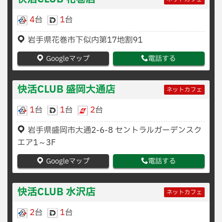
4
台
1
台
岩手県花巻市下似内第17地割91
Googleマップ
電話する
快活CLUB 盛岡大通店
ネットカフェ
1
台
1
台
2
台
岩手県盛岡市大通2-6-8 セントラルガーデンスク
エア1～3F
Googleマップ
電話する
快活CLUB 水沢店
ネットカフェ
2
台
1
台