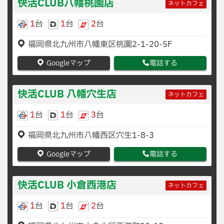
快活CLUB八幡桃園店
ネットカフェ
1
台
1
台
2
台
福岡県北九州市八幡東区桃園2-1-20-5F
Googleマップ
電話する
快活CLUB 八幡穴生店
ネットカフェ
1
台
1
台
3
台
福岡県北九州市八幡西区穴生1-8-3
Googleマップ
電話する
快活CLUB 小倉西港店
ネットカフェ
1
台
1
台
2
台