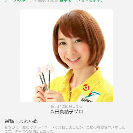
ダーツのルーツの
無駄な知識
雑学を一つ増やせます。
個人的に応援してる
森田真結子プロ
通称：
まよんぬ
ちなみに一度だけプライベートで対戦しましたが、実物の可愛さヤバかった
です。ダーツの妖精かと思った。