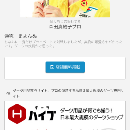
個人的に応援してる
森田真結子プロ
通称：
まよんぬ
ちなみに一度だけプライベートで対戦しましたが、実物の可愛さヤバかった
です。ダーツの妖精かと思った。
店舗無料掲載
ダーツ用品専門サイト、プロの運営する品揃え最大規模のダーツ専門サ
[PR]
イト