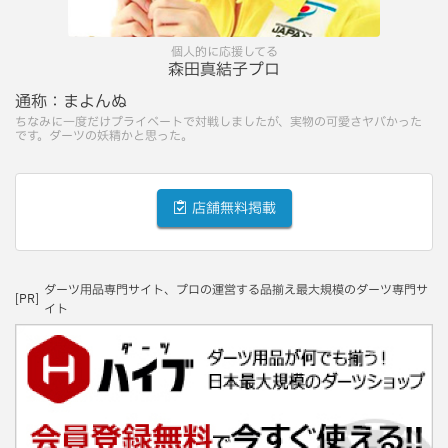
個人的に応援してる
森田真結子プロ
通称：
まよんぬ
ちなみに一度だけプライベートで対戦しましたが、実物の可愛さヤバかった
です。ダーツの妖精かと思った。
店舗無料掲載
ダーツ用品専門サイト、プロの運営する品揃え最大規模のダーツ専門サ
[PR]
イト