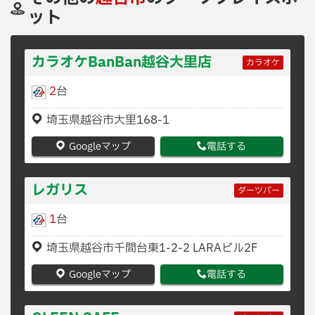
ット
カラオケBanBan越谷大里店
カラオケ
2
台
埼玉県越谷市大里168-1
Googleマップ
電話する
レガリス
ダーツバー
1
台
埼玉県越谷市千間台東1-2-2 LARAビル2F
Googleマップ
電話する