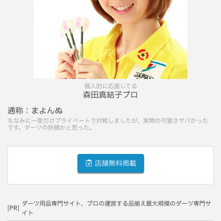
個人的に応援してる
森田真結子プロ
通称：
まよんぬ
ちなみに一度だけプライベートで対戦しましたが、実物の可愛さヤバかった
です。ダーツの妖精かと思った。
店舗無料掲載
ダーツ用品専門サイト、プロの運営する品揃え最大規模のダーツ専門サ
[PR]
イト