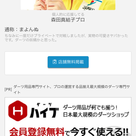
個人的に応援してる
森田真結子プロ
通称：
まよんぬ
ちなみに一度だけプライベートで対戦しましたが、実物の可愛さヤバかった
です。ダーツの妖精かと思った。
店舗無料掲載
ダーツ用品専門サイト、プロの運営する品揃え最大規模のダーツ専門サ
[PR]
イト