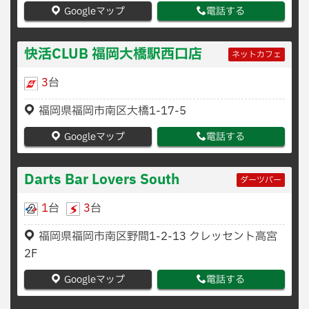
Googleマップ
電話する
快活CLUB 福岡大橋駅西口店
ネットカフェ
3
台
福岡県福岡市南区大橋1-17-5
Googleマップ
電話する
Darts Bar Lovers South
ダーツバー
1
台
3
台
福岡県福岡市南区野間1-2-13 クレッセント高宮
2F
Googleマップ
電話する