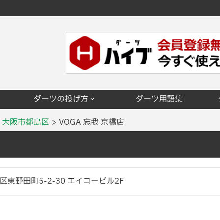
ダーツの投げ方
ダーツ用語集
大阪市都島区
VOGA 忘我 京橋店
東野田町5-2-30 エイコービル2F