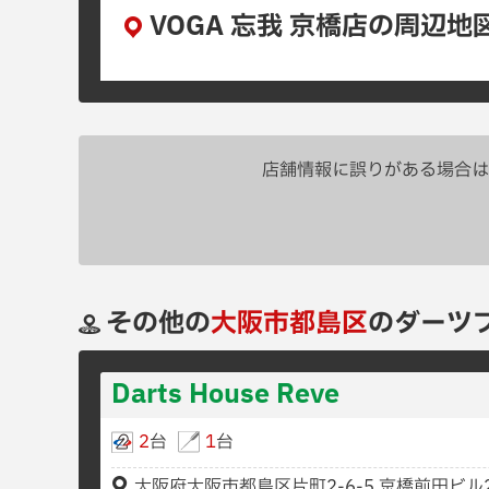
VOGA 忘我 京橋店の周辺地
店舗情報に誤りがある場合は
その他の
大阪市都島区
のダーツ
Darts House Reve
2
台
1
台
大阪府大阪市都島区片町2-6-5 京橋前田ビル