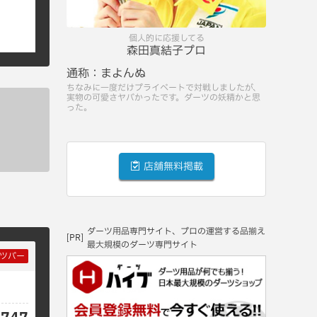
個人的に応援してる
森田真結子プロ
通称：
まよんぬ
ちなみに一度だけプライベートで対戦しましたが、
実物の可愛さヤバかったです。ダーツの妖精かと思
った。
店舗無料掲載
ダーツ用品専門サイト、プロの運営する品揃え
[PR]
最大規模のダーツ専門サイト
ツバー