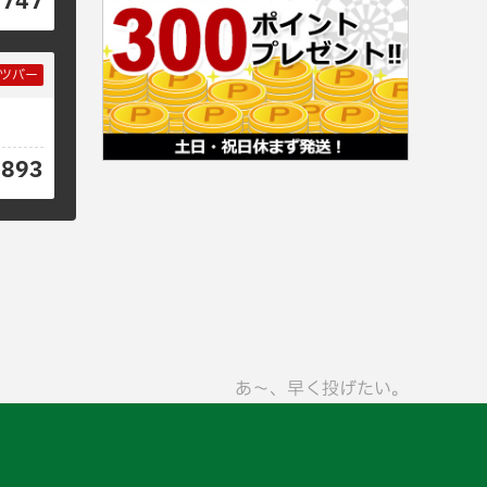
4747
ツバー
8893
あ〜、早く投げたい。