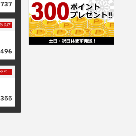
0737
飲食店
6496
ツバー
6355