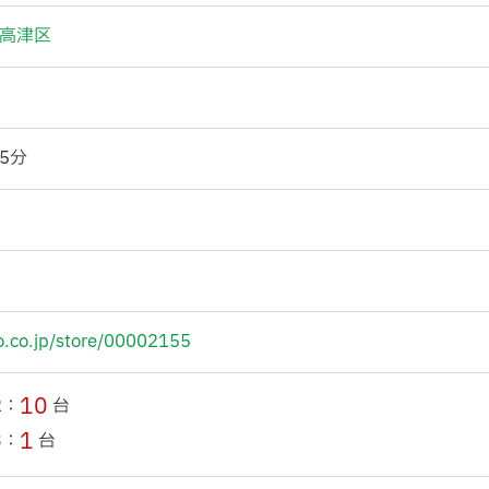
高津区
5分
o.co.jp/store/00002155
10
2：
台
1
3：
台