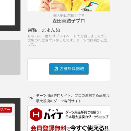
個人的に応援してる
森田真結子プロ
通称：
まよんぬ
ちなみに一度だけプライベートで対戦しましたが、
実物の可愛さヤバかったです。ダーツの妖精かと思
った。
店舗無料掲載
ダーツ用品専門サイト、プロの運営する品揃え
[PR]
最大規模のダーツ専門サイト
ツバー