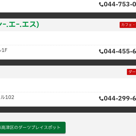
044-753-
シｰ.エｰ.エス)
カフェ・
1F
044-455-
ダー
ル102
044-299-
市高津区のダーツプレイスポット