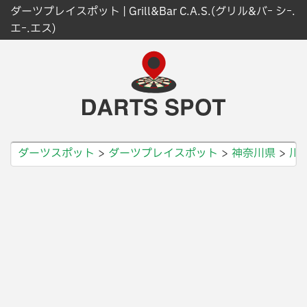
ダーツプレイスポット | Grill&Bar C.A.S.(グリル&バｰ シｰ.
エｰ.エス)
ダーツスポット
ダーツプレイスポット
神奈川県
川