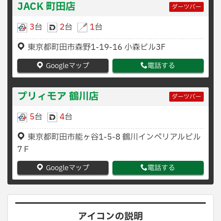
JACK 町田店
ダーツバー
3
台
2
台
1
台
東京都町田市森野1-19-16 小森ビル3F
Googleマップ
電話する
プリィモア 鶴川店
ダーツバー
5
台
4
台
東京都町田市能ヶ谷1-5-8 鶴川インペリアルビル
7Ｆ
Googleマップ
電話する
アイコンの説明