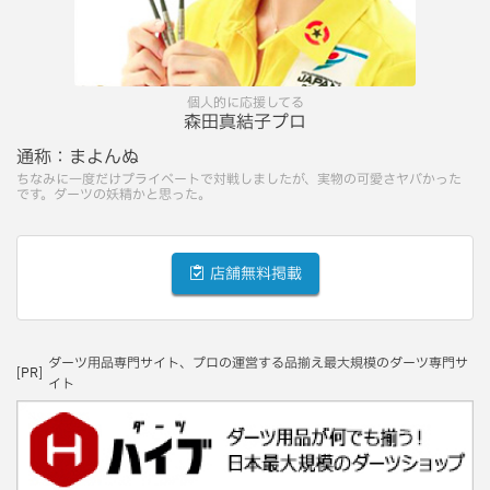
個人的に応援してる
森田真結子プロ
通称：
まよんぬ
ちなみに一度だけプライベートで対戦しましたが、実物の可愛さヤバかった
です。ダーツの妖精かと思った。
店舗無料掲載
ダーツ用品専門サイト、プロの運営する品揃え最大規模のダーツ専門サ
[PR]
イト