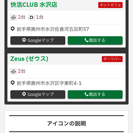
快活CLUB 水沢店
ネットカフェ
2
台
1
台
岩手県奥州市水沢佐倉河五反町57
Googleマップ
電話する
Zeus (ゼウス)
ダーツバー
2
台
岩手県奥州市水沢区字東町4-1
Googleマップ
電話する
アイコンの説明