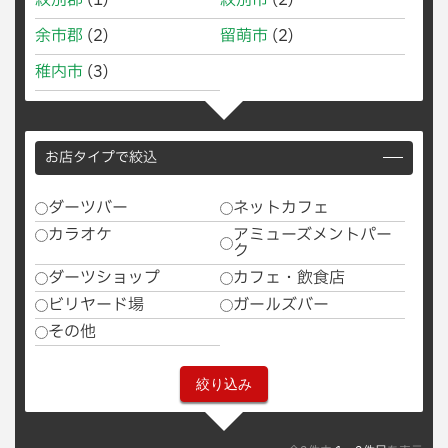
紋別郡
(1)
紋別市
(2)
余市郡
(2)
留萌市
(2)
稚内市
(3)
お店タイプで絞込
ダーツバー
ネットカフェ
カラオケ
アミューズメントパー
ク
ダーツショップ
カフェ・飲食店
ビリヤード場
ガールズバー
その他