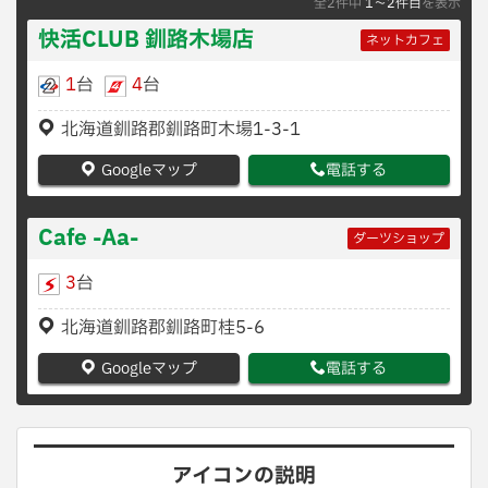
全2件中
1〜2件目
を表示
快活CLUB 釧路木場店
ネットカフェ
1
台
4
台
北海道釧路郡釧路町木場1-3-1
Googleマップ
電話する
Cafe -Aa-
ダーツショップ
3
台
北海道釧路郡釧路町桂5-6
Googleマップ
電話する
アイコンの説明