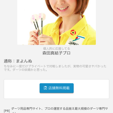
個人的に応援してる
森田真結子プロ
通称：
まよんぬ
ちなみに一度だけプライベートで対戦しましたが、実物の可愛さヤバかった
です。ダーツの妖精かと思った。
店舗無料掲載
ダーツ用品専門サイト、プロの運営する品揃え最大規模のダーツ専門サ
[PR]