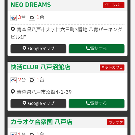
NEO DREAMS
ダーツバー
3
台
1
台
青森県八戸市大字廿六日町3番地 八青パーキング
ビル1F
Googleマップ
電話する
快活CLUB 八戸沼館店
ネットカフェ
2
台
1
台
青森県八戸市沼館4-1-39
Googleマップ
電話する
カラオケ合衆国 八戸店
カラオケ
1
台
1
台