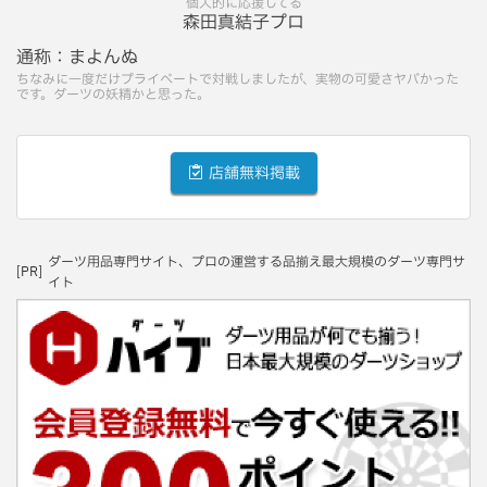
個人的に応援してる
森田真結子プロ
通称：
まよんぬ
ちなみに一度だけプライベートで対戦しましたが、実物の可愛さヤバかった
です。ダーツの妖精かと思った。
店舗無料掲載
ダーツ用品専門サイト、プロの運営する品揃え最大規模のダーツ専門サ
[PR]
イト