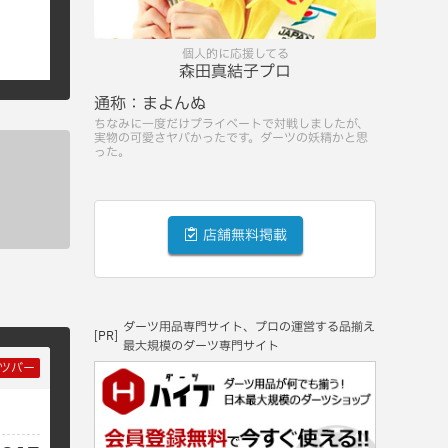
個人的に応援してる
森田真結子プロ
通称：
まよんぬ
ちなみに一度だけプライベートで対戦しましたが、
実物の可愛さヤバかったです。ダーツの妖精かと思
った。
店舗無料掲載
ダーツ用品専門サイト、プロの運営する品揃え
[PR]
最大規模のダーツ専門サイト
ツバー