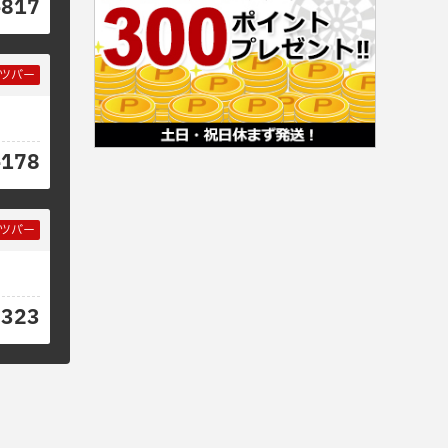
-817
ツバー
-178
ツバー
2323