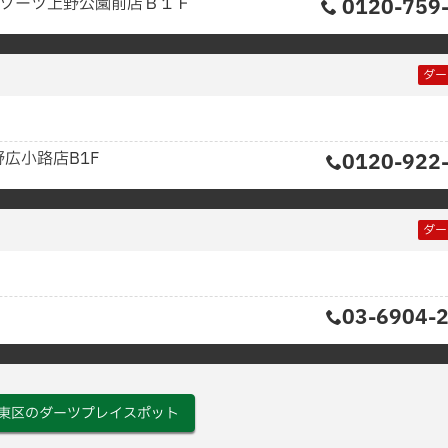
リゾーツ上野公園前店Ｂ１Ｆ
0120-759
ダー
野広小路店B1F
0120-922
ダー
03-6904-
東区のダーツプレイスポット