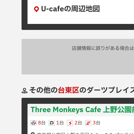
U-cafeの周辺地図
店舗情報に誤りがある場合は
その他の
台東区
のダーツプレイ
Three Monkeys Cafe 上野公
8
台
1
台
2
台
3
台