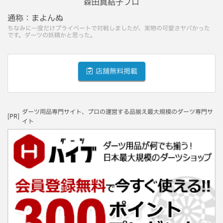
森田真結子プロ
通称：
まよんぬ
ちなみに一度だけプライベートで対戦しましたが、実物の可愛さヤバかった
です。ダーツの妖精かと思った。
店舗無料掲載
ダーツ用品専門サイト、プロの運営する品揃え最大規模のダーツ専門サ
[PR]
イト