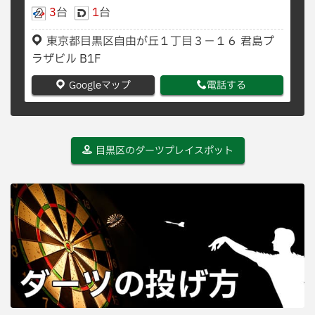
3
台
1
台
東京都目黒区自由が丘１丁目３−１６ 君島プ
ラザビル B1F
Googleマップ
電話する
目黒区のダーツプレイスポット