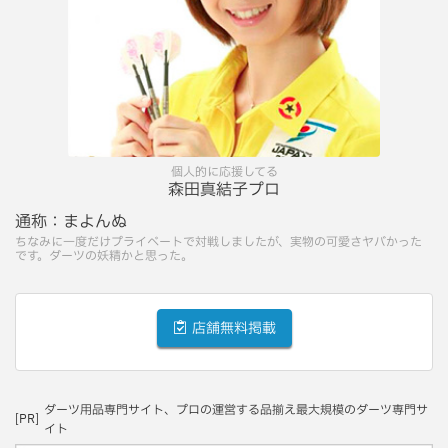
個人的に応援してる
森田真結子プロ
通称：
まよんぬ
ちなみに一度だけプライベートで対戦しましたが、実物の可愛さヤバかった
です。ダーツの妖精かと思った。
店舗無料掲載
ダーツ用品専門サイト、プロの運営する品揃え最大規模のダーツ専門サ
[PR]
イト