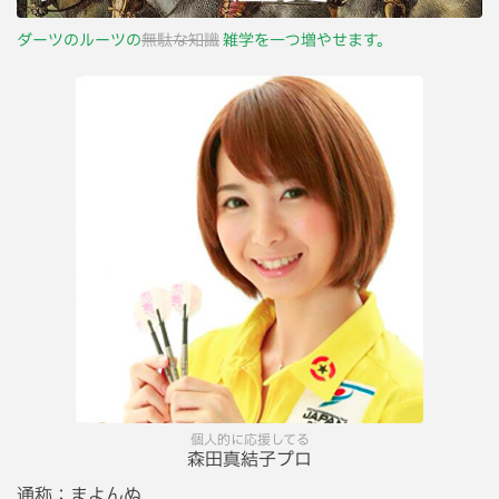
ダーツのルーツの
無駄な知識
雑学を一つ増やせます。
個人的に応援してる
森田真結子プロ
通称：
まよんぬ