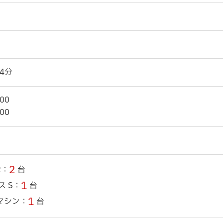
4分
00
00
2
2：
台
1
ス S：
台
1
マシン：
台