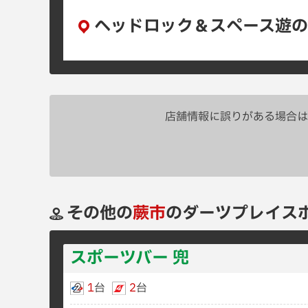
ヘッドロック＆スペース遊
店舗情報に誤りがある場合は
その他の
蕨市
のダーツプレイス
スポーツバー 兜
1
台
2
台