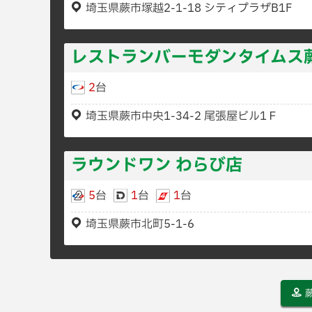
埼玉県蕨市塚越2-1-18 シティプラザB1F
レストランバーモダンタイムス
2
台
埼玉県蕨市中央1-34-2 尾張屋ビル1Ｆ
ラウンドワン わらび店
5
台
1
台
1
台
埼玉県蕨市北町5-1-6