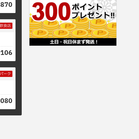
9870
飲食店
0106
パーク
8080