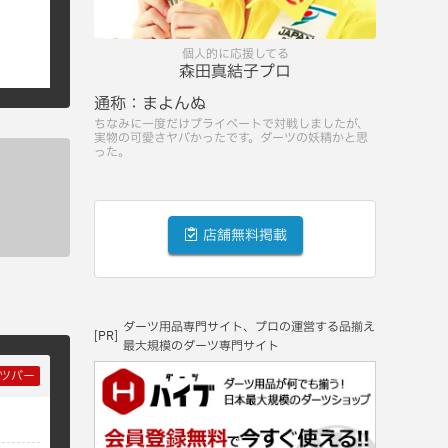
個人的に応援してる
森田真結子プロ
通称：
まよんぬ
ちなみに一度だけプライベートで対戦しましたが、
実物の可愛さヤバかったです。ダーツの妖精かと思
った。
店舗無料掲載
ダーツ用品専門サイト、プロの運営する品揃え
[PR]
最大規模のダーツ専門サイト
ツバー