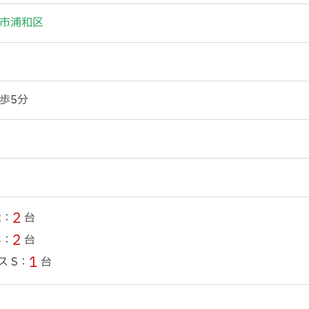
市浦和区
歩5分
2
2：
台
2
3：
台
1
ス S：
台