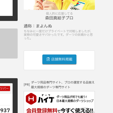
個人的に応援してる
森田真結子プロ
通称：
まよんぬ
ちなみに一度だけプライベートで対戦しましたが、
実物の可愛さヤバかったです。ダーツの妖精かと思
った。
店舗無料掲載
ダーツ用品専門サイト、プロの運営する品揃え
[PR]
最大規模のダーツ専門サイト
ツバー
3937