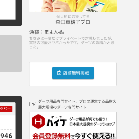
個人的に応援してる
森田真結子プロ
通称：
まよんぬ
ちなみに一度だけプライベートで対戦しましたが、
実物の可愛さヤバかったです。ダーツの妖精かと思
った。
店舗無料掲載
ダーツ用品専門サイト、プロの運営する品揃え
[PR]
最大規模のダーツ専門サイト
ツバー
7946