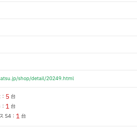
katsu.jp/shop/detail/20249.html
5
2：
台
1
3：
台
1
 S4：
台