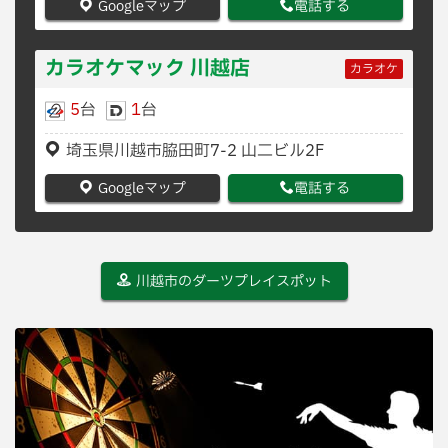
Googleマップ
電話する
カラオケマック 川越店
カラオケ
5
台
1
台
埼玉県川越市脇田町7-2 山二ビル2F
Googleマップ
電話する
川越市のダーツプレイスポット