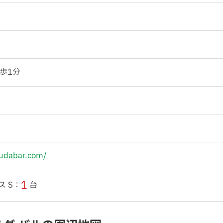
歩1分
udabar.com/
1
ス S：
台