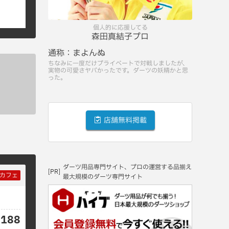
個人的に応援してる
森田真結子プロ
通称：
まよんぬ
ちなみに一度だけプライベートで対戦しましたが、
実物の可愛さヤバかったです。ダーツの妖精かと思
った。
店舗無料掲載
ダーツ用品専門サイト、プロの運営する品揃え
[PR]
カフェ
最大規模のダーツ専門サイト
0188