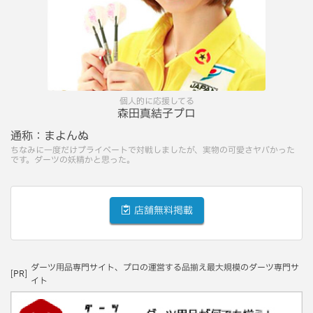
個人的に応援してる
森田真結子プロ
通称：
まよんぬ
ちなみに一度だけプライベートで対戦しましたが、実物の可愛さヤバかった
です。ダーツの妖精かと思った。
店舗無料掲載
ダーツ用品専門サイト、プロの運営する品揃え最大規模のダーツ専門サ
[PR]
イト