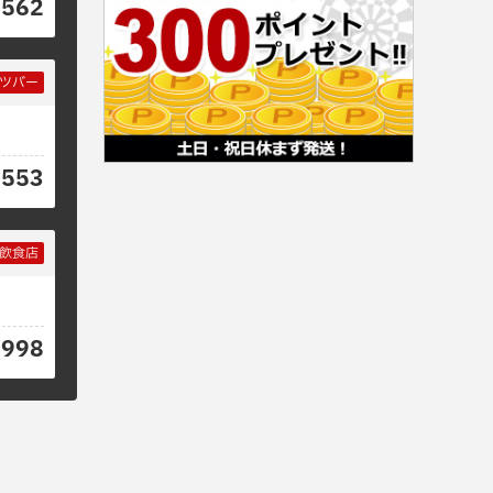
5562
ツバー
0553
飲食店
8998