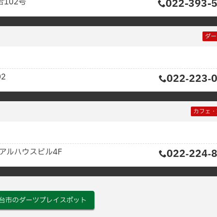
102号
022-393-
ダー
2
022‐223‐
カフェ・
ニアルハウスビル4F
022‐224‐
台市のダーツプレイスポット