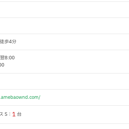
徒歩4分
翌8:00
00
ad.amebaownd.com/
1
ス S：
台