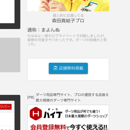
個人的に応援してる
森田真結子プロ
通称：
まよんぬ
ちなみに一度だけプライベートで対戦しましたが、
実物の可愛さヤバかったです。ダーツの妖精かと思
った。
店舗無料掲載
ダーツ用品専門サイト、プロの運営する品揃え
[PR]
最大規模のダーツ専門サイト
ツバー