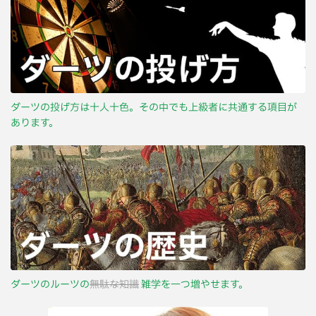
ダーツの投げ方は十人十色。その中でも上級者に共通する項目が
あります。
ダーツのルーツの
無駄な知識
雑学を一つ増やせます。