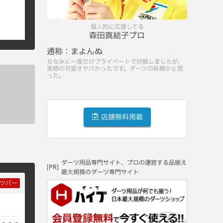
個人的に応援してる
森田真結子プロ
通称：
まよんぬ
ちなみに一度だけプライベートで対戦しましたが、
実物の可愛さヤバかったです。ダーツの妖精かと思
った。
店舗無料掲載
ダーツ用品専門サイト、プロの運営する品揃え
[PR]
最大規模のダーツ専門サイト
ツバー