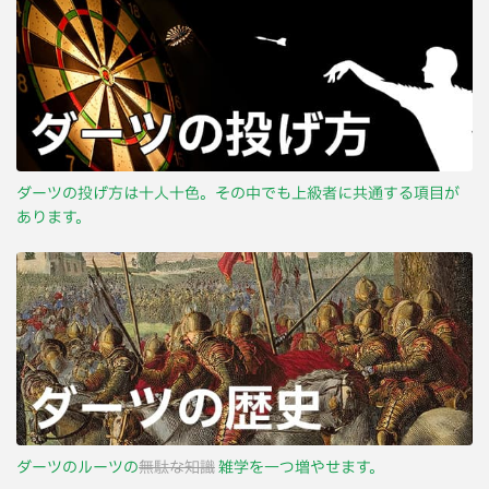
ダーツの投げ方は十人十色。その中でも上級者に共通する項目が
あります。
ダーツのルーツの
無駄な知識
雑学を一つ増やせます。