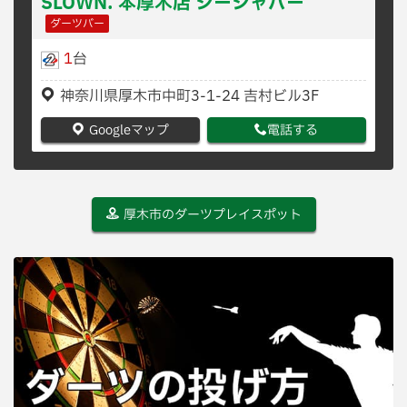
SLOWN. 本厚木店 シーシャバー
ダーツバー
1
台
神奈川県厚木市中町3-1-24 吉村ビル3F
Googleマップ
電話する
厚木市のダーツプレイスポット