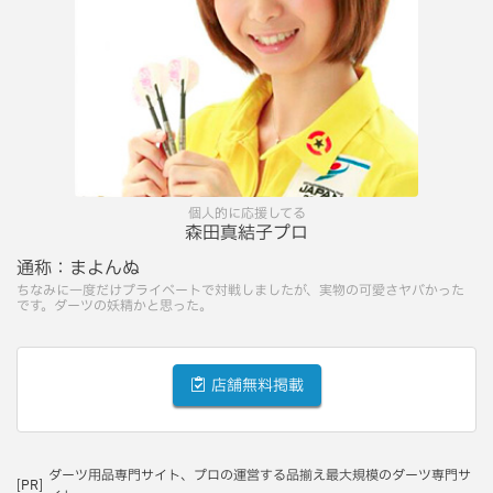
個人的に応援してる
森田真結子プロ
通称：
まよんぬ
ちなみに一度だけプライベートで対戦しましたが、実物の可愛さヤバかった
です。ダーツの妖精かと思った。
店舗無料掲載
ダーツ用品専門サイト、プロの運営する品揃え最大規模のダーツ専門サ
[PR]