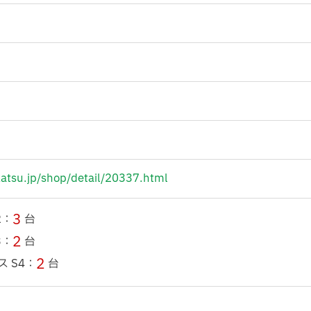
katsu.jp/shop/detail/20337.html
3
2：
台
2
3：
台
2
 S4：
台