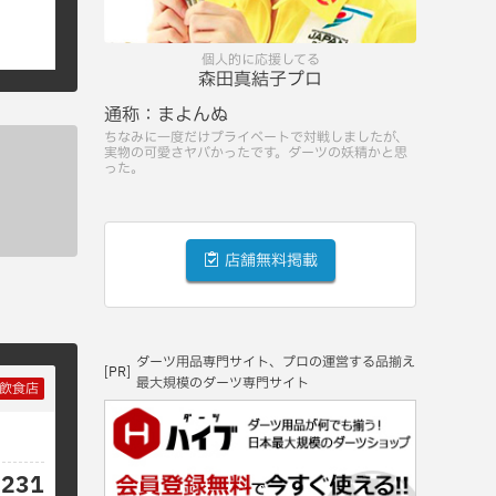
個人的に応援してる
森田真結子プロ
通称：
まよんぬ
ちなみに一度だけプライベートで対戦しましたが、
実物の可愛さヤバかったです。ダーツの妖精かと思
った。
店舗無料掲載
ダーツ用品専門サイト、プロの運営する品揃え
[PR]
最大規模のダーツ専門サイト
飲食店
6231