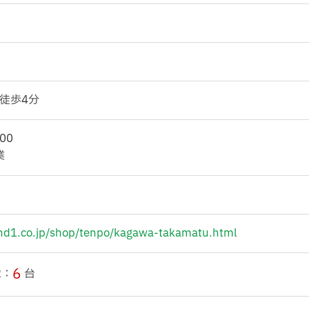
徒歩4分
00
業
nd1.co.jp/shop/tenpo/kagawa-takamatu.html
6
2：
台