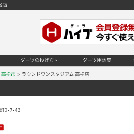
松店
ダーツの投げ方
ダーツ用語集
高松市
ラウンドワンスタジアム 高松店
2-7-43
ク