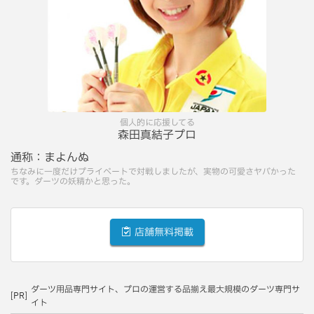
個人的に応援してる
森田真結子プロ
通称：
まよんぬ
ちなみに一度だけプライベートで対戦しましたが、実物の可愛さヤバかった
です。ダーツの妖精かと思った。
店舗無料掲載
ダーツ用品専門サイト、プロの運営する品揃え最大規模のダーツ専門サ
[PR]
イト