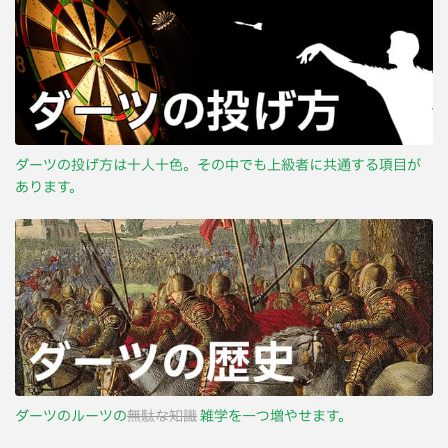
ダーツの投げ方は十人十色。その中でも上級者に共通する項目が
あります。
ダーツのルーツの
無駄な知識
雑学を一つ増やせます。