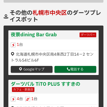
その他の
札幌市中央区
のダーツプレ
イスポット
夜景dining Bar Grab
ダーツバー
1
台
北海道札幌市中央区南4条西2丁目14−2 セン
トラルS4ビル6F
Googleマップ
電話する
ダーツバル TiTO PLUS すすきの
カフェ・飲食店
4
台
1
台