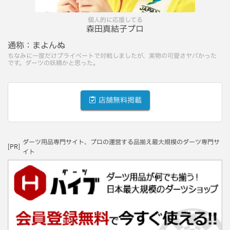
個人的に応援してる
森田真結子プロ
通称：
まよんぬ
ちなみに一度だけプライベートで対戦しましたが、実物の可愛さヤバかった
です。ダーツの妖精かと思った。
店舗無料掲載
ダーツ用品専門サイト、プロの運営する品揃え最大規模のダーツ専門サ
[PR]
イト