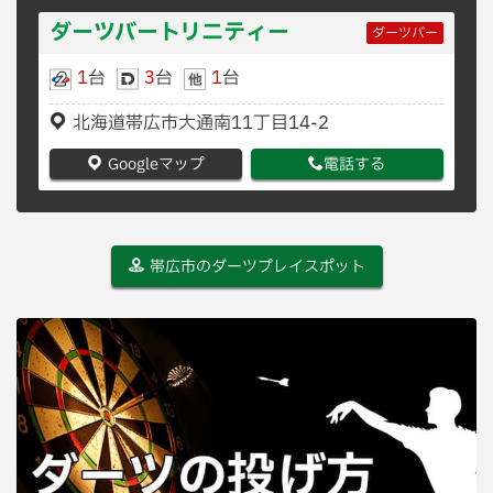
ダーツバートリニティー
ダーツバー
1
台
3
台
1
台
北海道帯広市大通南11丁目14-2
Googleマップ
電話する
帯広市のダーツプレイスポット