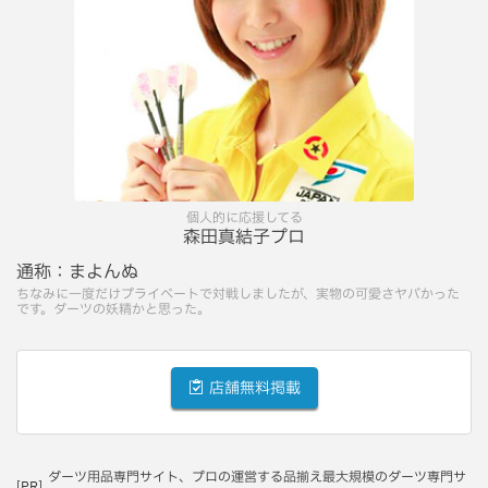
個人的に応援してる
森田真結子プロ
通称：
まよんぬ
ちなみに一度だけプライベートで対戦しましたが、実物の可愛さヤバかった
です。ダーツの妖精かと思った。
店舗無料掲載
ダーツ用品専門サイト、プロの運営する品揃え最大規模のダーツ専門サ
[PR]