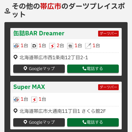
その他の
帯広市
のダーツプレイスポ
ット
缶詰BAR Dreamer
ダーツバー
1
台
1
台
2
台
1
台
1
台
北海道帯広市西1条南12丁目2-1
Googleマップ
電話する
Super MAX
ダーツバー
1
台
1
台
北海道帯広市大通南11丁目1 さくら館2F
Googleマップ
電話する