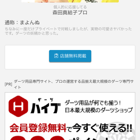
個人的に応援してる
森田真結子プロ
通称：
まよんぬ
ちなみに一度だけプライベートで対戦しましたが、実物の可愛さヤバかった
です。ダーツの妖精かと思った。
店舗無料掲載
ダーツ用品専門サイト、プロの運営する品揃え最大規模のダーツ専門サ
[PR]
イト