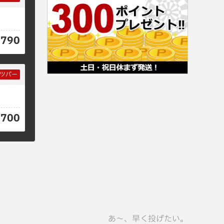
9790
ツバー
6700
あ〜、早く投げたい。