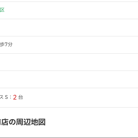
区
歩7分
2
ス S：
台
前店の周辺地図