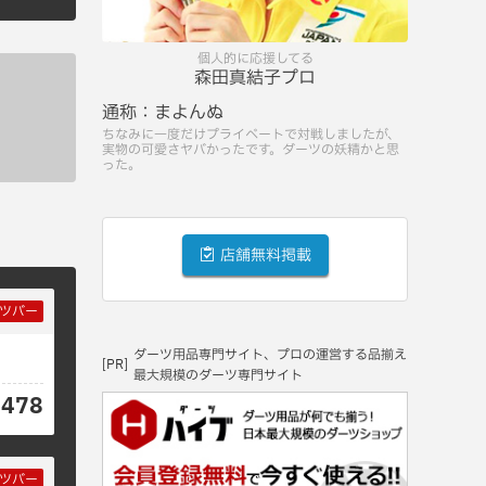
個人的に応援してる
森田真結子プロ
通称：
まよんぬ
ちなみに一度だけプライベートで対戦しましたが、
実物の可愛さヤバかったです。ダーツの妖精かと思
った。
店舗無料掲載
ツバー
ダーツ用品専門サイト、プロの運営する品揃え
[PR]
最大規模のダーツ専門サイト
3478
ツバー