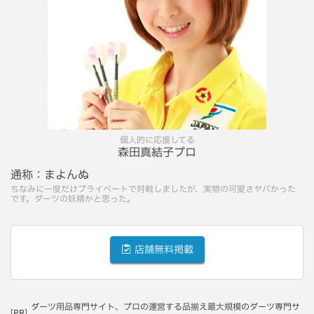
個人的に応援してる
森田真結子プロ
通称：
まよんぬ
ちなみに一度だけプライベートで対戦しましたが、実物の可愛さヤバかった
です。ダーツの妖精かと思った。
店舗無料掲載
ダーツ用品専門サイト、プロの運営する品揃え最大規模のダーツ専門サ
[PR]