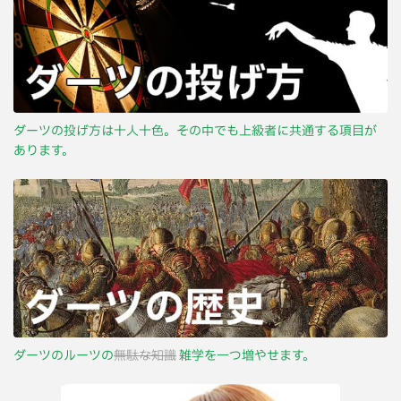
ダーツの投げ方は十人十色。その中でも上級者に共通する項目が
あります。
ダーツのルーツの
無駄な知識
雑学を一つ増やせます。