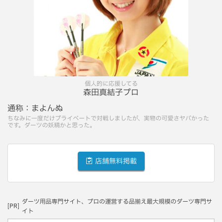
個人的に応援してる
森田真結子プロ
通称：
まよんぬ
ちなみに一度だけプライベートで対戦しましたが、実物の可愛さヤバかった
です。ダーツの妖精かと思った。
店舗無料掲載
ダーツ用品専門サイト、プロの運営する品揃え最大規模のダーツ専門サ
[PR]
イト